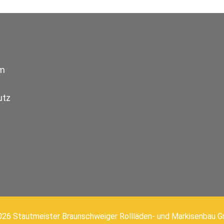
m
utz
026 Stautmeister Braunschweiger Rollläden- und Markisenbau