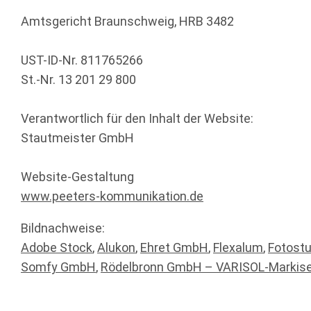
Amtsgericht Braunschweig, HRB 3482
UST-ID-Nr. 811765266
St.-Nr. 13 201 29 800
Verantwortlich für den Inhalt der Website:
Stautmeister GmbH
Website-Gestaltung
www.peeters-kommunikation.de
Bildnachweise:
Adobe Stock
,
Alukon
,
Ehret GmbH
,
Flexalum
,
Fotost
Somfy GmbH
,
Rödelbronn GmbH – VARISOL-Markis