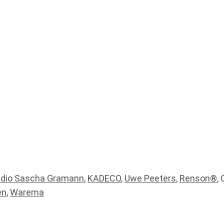
udio Sascha Gramann
,
KADECO
,
Uwe Peeters
,
Renson®
,
en
,
Warema