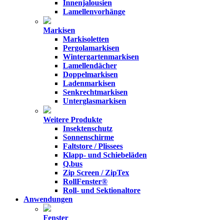
Innenjalousien
Lamellenvorhänge
Markisen
Markisoletten
Pergolamarkisen
Wintergartenmarkisen
Lamellendächer
Doppelmarkisen
Ladenmarkisen
Senkrechtmarkisen
Unterglasmarkisen
Weitere Produkte
Insektenschutz
Sonnenschirme
Faltstore / Plissees
Klapp- und Schiebeläden
Q.bus
Zip Screen / ZipTex
RollFenster®
Roll- und Sektionaltore
Anwendungen
Fenster