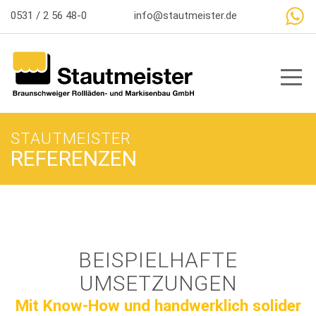
So erreichen Sie uns
0531 / 2 56 48-0
info@stautmeister.de
Toggl
STAUTMEISTER
REFERENZEN
BEISPIELHAFTE
UMSETZUNGEN
Mit Know-How und handwerklich solider