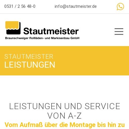
So erreichen Sie uns
0531 / 2 56 48-0
info@stautmeister.de
Toggl
STAUTMEISTER
LEISTUNGEN
LEISTUNGEN UND SERVICE
VON A-Z
Vom Aufmaß über die Montage bis hin zu