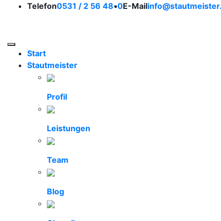
So erreichen Sie uns
Telefon
0531 / 2 56 48-0
E-Mail
info@stautmeister
Stautmeister Braunsc
Toggle navigation
Start
Stautmeister
Profil
Leistungen
Team
Blog