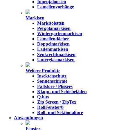
Innenjalousien
Lamellenvorhänge
Markisen
Markisoletten
Pergolamarkisen
Wintergartenmarkisen
Lamellendächer
Doppelmarkisen
Ladenmarkisen
Senkrechtmarkisen
Unterglasmarkisen
Weitere Produkte
Insektenschutz
Sonnenschirme
Faltstore / Plissees
Klapp- und Schiebeläden
Q.bus
Zip Screen / ZipTex
RollFenster®
Roll- und Sektionaltore
Anwendungen
Fenster