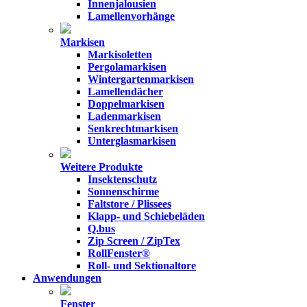
Innenjalousien
Lamellenvorhänge
Markisen
Markisoletten
Pergolamarkisen
Wintergartenmarkisen
Lamellendächer
Doppelmarkisen
Ladenmarkisen
Senkrechtmarkisen
Unterglasmarkisen
Weitere Produkte
Insektenschutz
Sonnenschirme
Faltstore / Plissees
Klapp- und Schiebeläden
Q.bus
Zip Screen / ZipTex
RollFenster®
Roll- und Sektionaltore
Anwendungen
Fenster