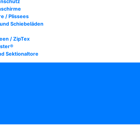
enschutz
nschirme
re / Plissees
 und Schiebeläden
een / ZipTex
nster®
nd Sektionaltore