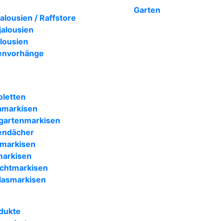
Garten
lousien / Raffstore
jalousien
lousien
envorhänge
oletten
amarkisen
gartenmarkisen
endächer
markisen
arkisen
chtmarkisen
lasmarkisen
dukte