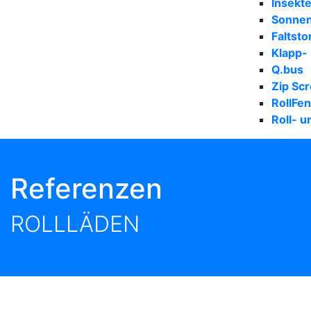
Insekt
Sonne
Faltsto
Klapp-
Q.bus
Zip Scr
RollFe
Roll- u
Referenzen
ROLLLÄDEN