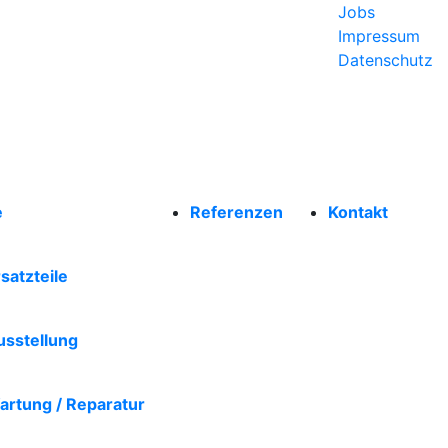
Jobs
Impressum
Datenschutz
d Markisenbau GmbH
e
Referenzen
Kontakt
satzteile
usstellung
artung / Reparatur