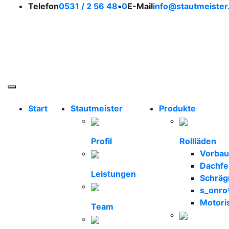
So erreichen Sie uns
Telefon
0531 / 2 56 48-0
E-Mail
info@stautmeister
Stautmeister Braunsc
Toggle navigation
Start
Stautmeister
Produkte
Profil
Rollläden
Vorbau
Dachfe
Leistungen
Schräg
s_onro
Motori
Team