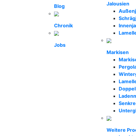
Jalousien
Blog
Außenja
Schräg
Chronik
Innenja
Lamell
Jobs
Markisen
Markis
Pergol
Winter
Lamell
Doppel
Ladenm
Senkre
Unterg
Weitere Pro