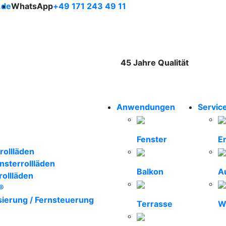
.de
WhatsApp
+49 171 243 49 11
45 Jahre Qualität
hweiger Rollläden– un
Anwendungen
Servic
Fenster
Er
rollläden
nsterrollläden
Balkon
A
rollläden
®
sierung / Fernsteuerung
Terrasse
W